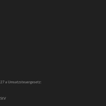
 27 a Umsatzsteuergesetz:
RStV